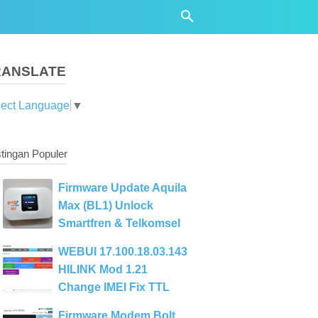
RANSLATE
lect Language
▼
tingan Populer
Firmware Update Aquila
Max (BL1) Unlock
Smartfren & Telkomsel
WEBUI 17.100.18.03.143
HILINK Mod 1.21
Change IMEI Fix TTL
Firmware Modem Bolt