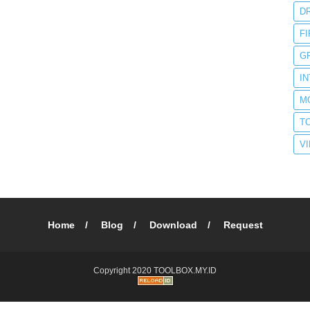
D
F
G
I
M
T
V
Home
Blog
Download
Request
Copyright 2020
TOOLBOX.MY.ID