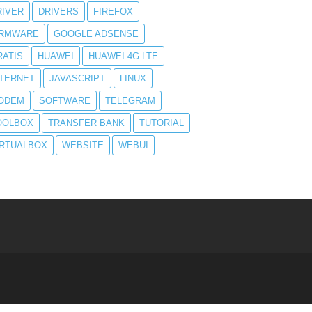
RIVER
DRIVERS
FIREFOX
IRMWARE
GOOGLE ADSENSE
RATIS
HUAWEI
HUAWEI 4G LTE
NTERNET
JAVASCRIPT
LINUX
ODEM
SOFTWARE
TELEGRAM
OOLBOX
TRANSFER BANK
TUTORIAL
IRTUALBOX
WEBSITE
WEBUI