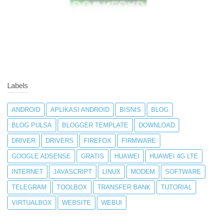
Labels
ANDROID
APLIKASI ANDROID
BISNIS
BLOG
BLOG PULSA
BLOGGER TEMPLATE
DOWNLOAD
DRIVER
DRIVERS
FIREFOX
FIRMWARE
GOOGLE ADSENSE
GRATIS
HUAWEI
HUAWEI 4G LTE
INTERNET
JAVASCRIPT
LINUX
MODEM
SOFTWARE
TELEGRAM
TOOLBOX
TRANSFER BANK
TUTORIAL
VIRTUALBOX
WEBSITE
WEBUI