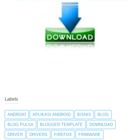
Labels
ANDROID
APLIKASI ANDROID
BISNIS
BLOG
BLOG PULSA
BLOGGER TEMPLATE
DOWNLOAD
DRIVER
DRIVERS
FIREFOX
FIRMWARE