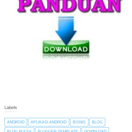
Labels
ANDROID
APLIKASI ANDROID
BISNIS
BLOG
BLOG PULSA
BLOGGER TEMPLATE
DOWNLOAD