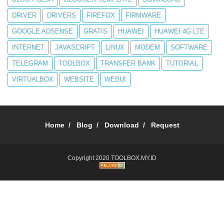
DRIVER
DRIVERS
FIREFOX
FIRMWARE
GOOGLE ADSENSE
GRATIS
HUAWEI
HUAWEI 4G LTE
INTERNET
JAVASCRIPT
LINUX
MODEM
SOFTWARE
TELEGRAM
TOOLBOX
TRANSFER BANK
TUTORIAL
VIRTUALBOX
WEBSITE
WEBUI
Home
Blog
Download
Request
Copyright 2020
TOOLBOX.MY.ID